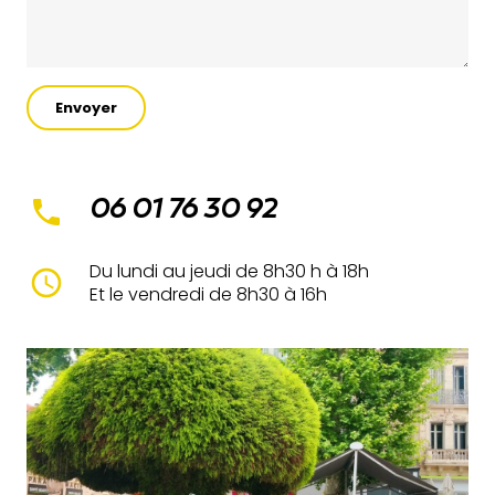
Envoyer
phone
06 01 76 30 92
Du lundi au jeudi de 8h30 h à 18h
access_time
Et le vendredi de 8h30 à 16h